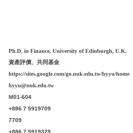
Ph.D. in Finance, University of Edinburgh, U.K.
資產評價、共同基金
https://sites.google.com/go.nuk.edu.tw/hyyu/home
hyyu@nuk.edu.tw
M01-604
+886 7 5919709
7709
+886 7 5919329