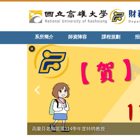
跳
到
主
要
內
系所簡介
師資陣容
課程規劃
招
容
區
高蘭芬老師當選114學年度特聘教授