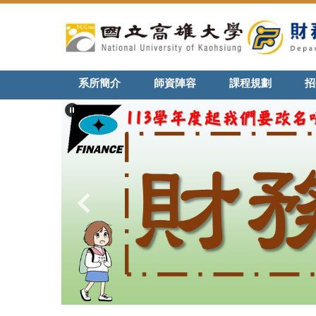
跳
到
主
要
內
系所簡介
師資陣容
課程規劃
招
容
區