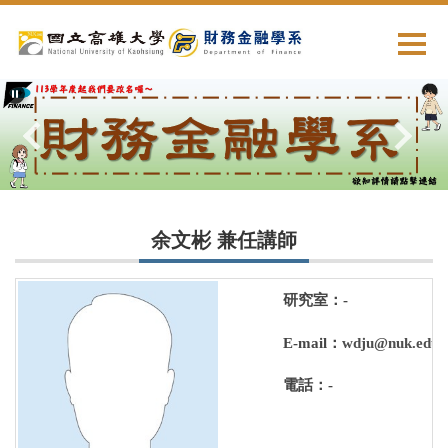
跳
到
主
要
內
容
區
余文彬 兼任講師
研究室：-
E-mail：
wdju@nuk.edu.
電話：-