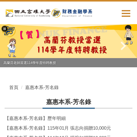
跳
到
主
要
內
容
區
高蘭芬老師當選114學年度特聘教授
首頁
嘉惠本系-芳名錄
嘉惠本系-芳名錄
【嘉惠本系-芳名錄】歷年明細
【嘉惠本系-芳名錄】115年01月 張志向捐贈10,000元