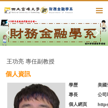
跳
到
主
要
內
容
區
王功亮 專任副教授
個人資訊
學歷
美國
專長
公司
個人網頁
http