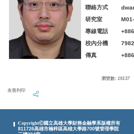
聯絡方式
dwa
研究室
M01
專線電話
+886
校內分機
798
傳真
+886
瀏覽數:
19137
友善列印
CopyrightⒸ國立高雄大學財務金融學系版權所有
811726高雄市楠梓區高雄大學路700號管理學院