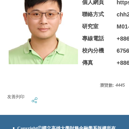
個人網頁
http
聯絡方式
chh
研究室
M01
專線電話
+886
校內分機
675
傳真
+886
瀏覽數:
4445
友善列印
CopyrightⒸ國立高雄大學財務金融學系版權所有