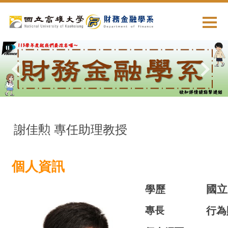
跳
到
主
要
內
容
區
謝佳勲 專任助理教授
個人資訊
國立
學歷
專長
行為