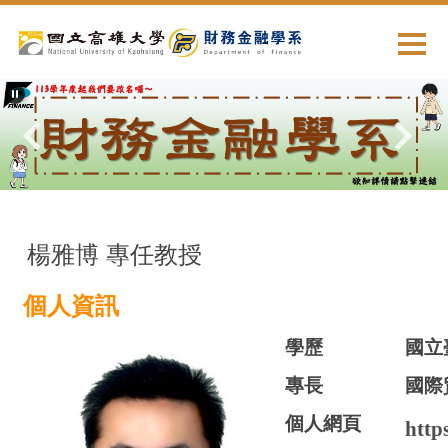
跳
到
主
要
內
容
區
楊雅博 專任教授
個人資訊
學歷
國立
專長
國際
個人網頁
http