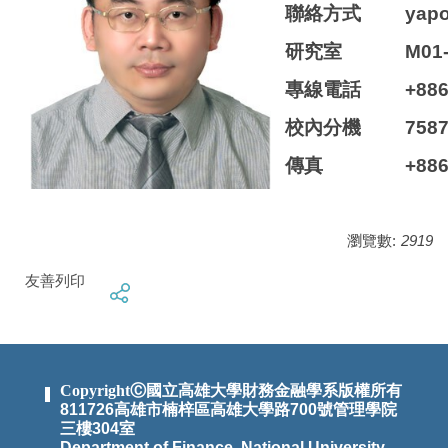
聯絡方式
yap
研究室
M01
專線電話
+886
校內分機
758
傳真
+886
瀏覽數:
2919
友善列印
CopyrightⒸ國立高雄大學財務金融學系版權所有
811726高雄市楠梓區高雄大學路700號管理學院
三樓304室
Department of Finance, National University