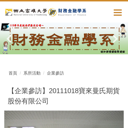
跳
到
主
要
內
容
區
首頁
系所活動
企業參訪
【企業參訪】20111018寶來曼氏期貨
股份有限公司