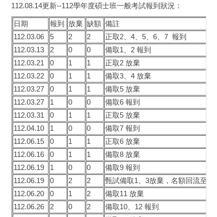
112.08.14更新--112學年度碩士班一般考試報到狀況：
日期
報到
放棄
缺額
備註
112.03.06
5
2
2
正取2、4、5、6、7 報到
112.03.13
2
0
0
備取1、2 報到
112.03.21
0
1
1
正取2 放棄
112.03.22
0
1
1
備取3、4 放棄
112.03.27
0
1
1
備取5 放棄
112.03.27
1
0
0
備取6 報到
112.03.31
0
1
1
正取5 放棄
112.04.10
1
0
0
備取7 報到
112.06.15
0
1
1
正取6 放棄
112.06.16
0
1
1
備取8 放棄
112.06.19
1
0
0
備取9 報到
112.06.19
0
2
2
甄試備取1、3放棄，名額回流至一
112.06.20
0
1
2
備取11 放棄
112.06.26
2
0
2
備取10、12 報到