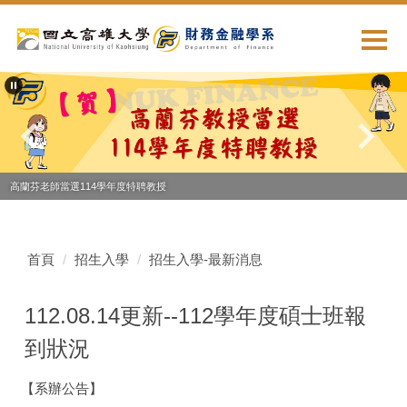
跳
到
主
要
內
容
區
高蘭芬老師當選114學年度特聘教授
首頁
招生入學
招生入學-最新消息
112.08.14更新--112學年度碩士班報
到狀況
【系辦公告】