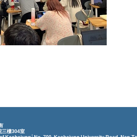
有
院三樓304室