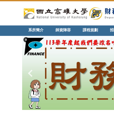
跳
到
主
要
內
系所簡介
師資陣容
課程規劃
招
容
區