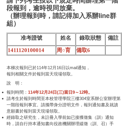
請下列考生按以下規定時間辦理第一階
段報到，逾時視同放棄。
（辦理報到時，請記得加入系辦line群
組）
准考證號
姓名
錄取狀態
備註
1411120100014
周○育
備取6
本梯次報到已於114年12月16日以mail通知，
報到相關文件於報到當天現場領取。
說 明：
報到時間：
114年12月24日(三)當日9～12時。
請考生於報到時間至本校管理學院三樓304室系辦公室辦理第
一階段報到事宜。請攜帶身分證明文件，報到通知書及就讀
意願書於報到當天現場領取。
經錄取之研究生，未註冊入學前如已接獲徵集（訓）通知
時，請自行持本通知書向役政機關辦理緩徵（訓、召）手