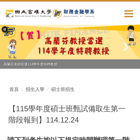
跳
到
主
要
內
容
區
高蘭芬老師當選114學年度特聘教授
首頁
招生入學
碩士班招生
【115學年度碩士班甄試備取生第一
階段報到】114.12.24