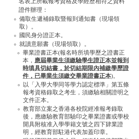
名表上所載報考資格及學經歷相符之資料
證件辦理：
備取生遞補錄取暨報到通知書（現場領
取）。
國民身分證正本。
就讀意願書（現場領取）。
畢業證書正本(報名時所填學歷之證書正
本，
應屆畢業生須繳驗學生證正本
並報到
時填具切結書，於切結期限內補繳學歷證
件
，已畢業生須繳交畢業證書正本
)
。
以「入學大學同等學力認定標準」第五條
報考資格錄取之考生，須繳驗相關證明之
文件正本。
教育部立案之香港各校院經准報考錄取
後，應繳驗教育部驗印之畢業證書或學校
開具附核准入學學籍文號之四下肄業證
明，經教育部駐港代表加蓋印章。