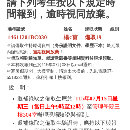
請下列考生按以下規定時
間報到，逾時視同放棄。
准考證號
姓名
錄取狀態
組別
14611201BC030
楊○茵
備取19
☞請備取生持應備資料（
身份證明文件、學歷正本
）於期限
內辦理報到，
逾期視同放棄
！
☞
備取報到通知單、就讀意願書等相關資料於現場領取。
☞本梯次報到已於115年07月08日以mail通知；
☞寒暑假期間，大樓管制，請進出大樓前，先以電話07-
5919331通知，俾利引領上樓報到。
說 明：
遞補錄取之備取生應於
115
年07月15日星
期三（當日上午9時至12時）
至
管理學院三
樓304室
辦理現場驗證與報到。
遞補錄取之備取生驗證時，應持以下與報