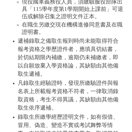
現役國軍義務役人員，須繳驗服役部隊出
具「115學年度第1學期開始上課前」可退
伍或解除召集之證明文件正本。
在職生另繳交現在機構進修同意書及在職
證明書。
遞補錄取之備取生報到時尚未能取得符合
報考資格之學歷證件者，應填具切結書，
於切結期限內補繳，逾期仍未補繳者，即
以自願放棄入學資格論，其缺額由其他備
取生遞補。
凡錄取生經驗證時，發現所繳驗證件與報
名表上所載報考資格不符者，一律取消錄
取資格，考生不得異議，其缺額由其他備
取生依序遞補。
錄取生所繳學經歷證明文件，如有假借、
冒用、偽造、變造不實或考試舞弊等情