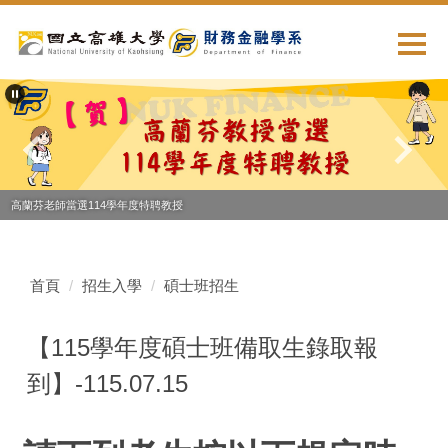
跳
到
主
要
內
容
區
高蘭芬老師當選114學年度特聘教授
首頁
招生入學
碩士班招生
【115學年度碩士班備取生錄取報
到】-115.07.15