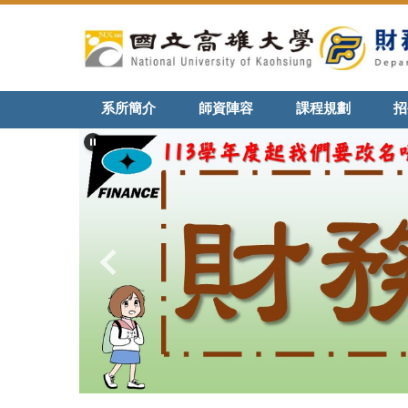
跳
到
主
要
內
系所簡介
師資陣容
課程規劃
招
容
區