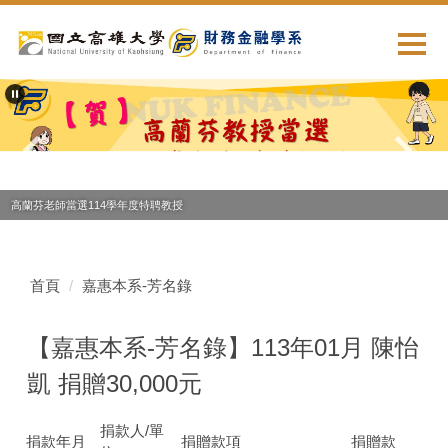
跳
到
主
要
內
容
區
高蘭芬老師當選114學年度特聘教授
首頁
嘉惠本系-芳名錄
【嘉惠本系-芳名錄】113年01月 陳怡
凱 捐贈30,000元
捐款人/單
捐款年月
捐贈款項
捐贈款