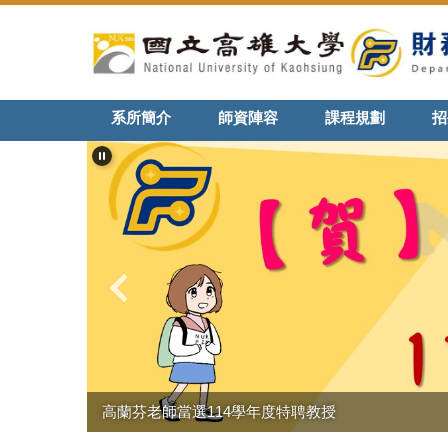
跳
到
主
要
內
系所簡介
師資陣容
課程規劃
招
容
區
高蘭芬老師當選114學年度特聘教授