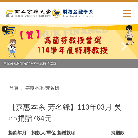
跳
到
主
要
內
容
區
高蘭芬老師當選114學年度特聘教授
首頁
嘉惠本系-芳名錄
【嘉惠本系-芳名錄】113年03月 吳
○○捐贈764元
捐款年月
捐款人/單位
捐贈款項
捐贈款