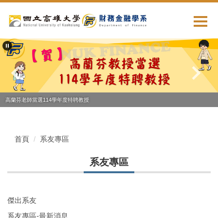
跳
到
主
要
內
容
區
高蘭芬老師當選114學年度特聘教授
首頁
系友專區
系友專區
傑出系友
系友專區-最新消息