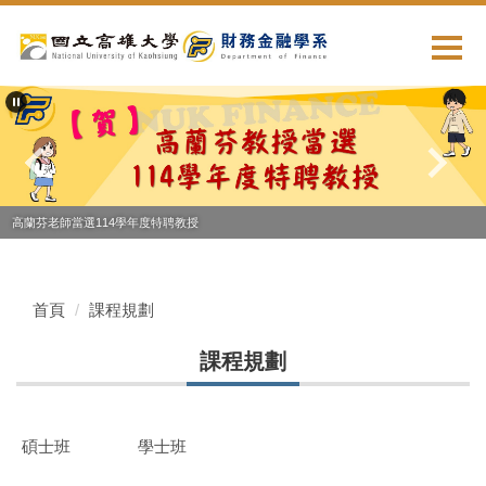
跳
到
主
要
內
容
區
高蘭芬老師當選114學年度特聘教授
首頁
課程規劃
課程規劃
碩士班
學士班